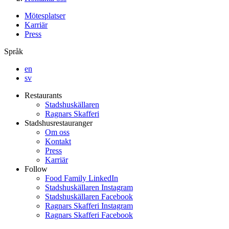
Mötesplatser
Karriär
Press
Språk
en
sv
Restaurants
Stadshuskällaren
Ragnars Skafferi
Stadshusrestauranger
Om oss
Kontakt
Press
Karriär
Follow
Food Family LinkedIn
Stadshuskällaren Instagram
Stadshuskällaren Facebook
Ragnars Skafferi Instagram
Ragnars Skafferi Facebook