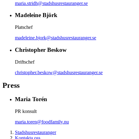
maria.stridh@stadshusrestauranger.se
Madeleine Björk
Platschef
madeleine.bjork@stadshusrestauranger.se
Christopher Beskow
Driftschef
christopher.beskow@stadshusrestauranger.se
Press
Maria Torén
PR konsult
maria.toren@foodfamily.nu
Stadshusrestauranger
Kontakta oss